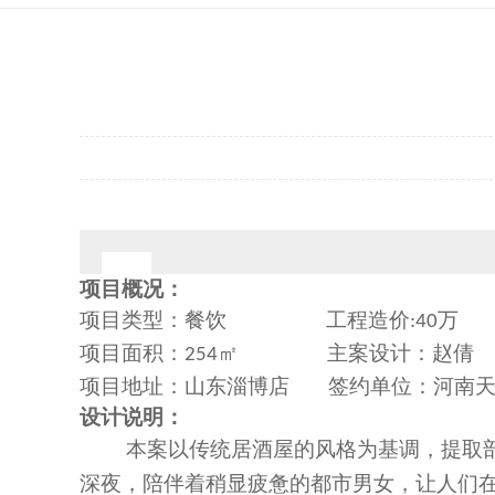
项目概况：
项目类型：
餐饮
工程造价
万
:
40
项目面积：
㎡
主案设计：
赵倩
254
项目地址：
山东淄博店
签约单位：
河南
设计说明：
本案以传统居酒屋的风格为基调，提取
深夜，陪伴着稍显疲惫的都市男女
，
让
人们