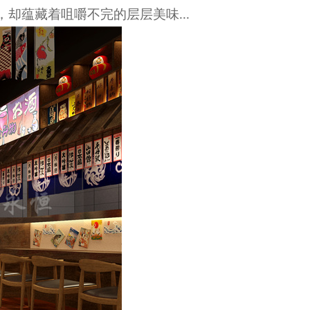
，却蕴藏着咀嚼不完的层层
美
味
...